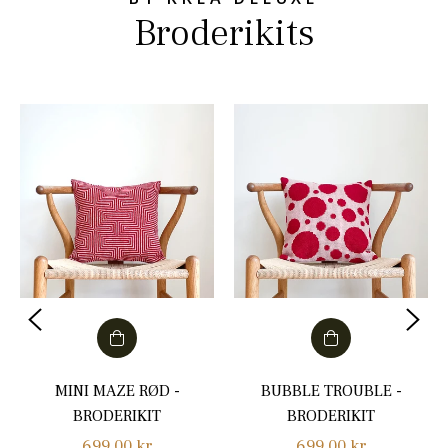
Broderikits
MINI MAZE RØD -
BUBBLE TROUBLE -
BRODERIKIT
BRODERIKIT
Normalpris
Normalpris
699,00 kr
699,00 kr