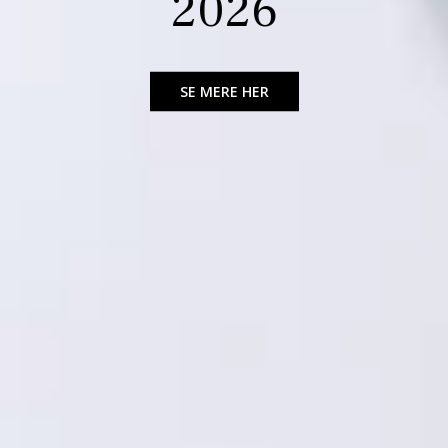
2026
Haslev Scarf
Margueritter
Mohair Tee
SE MERE HER
SE KITTET HER
SE DE NYE KITS HER
SE KITTET HER