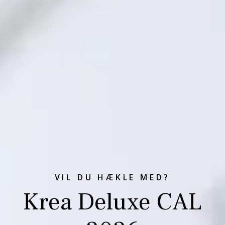
VIL DU HÆKLE MED?
Krea Deluxe CAL
KREA DELUXE STRIKKEKIT
DESIGN BY KREA DELUXE
KREA DELUXE HÆKLEKIT