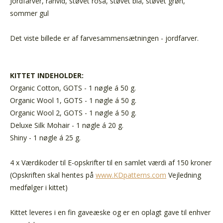
Jordfarver, råhvid, støvet rosa, støvet blå, støvet grøn,
sommer gul
Det viste billede er af farvesammensætningen - jordfarver.
KITTET INDEHOLDER:
Organic Cotton, GOTS - 1 nøgle á 50 g.
Organic Wool 1, GOTS - 1 nøgle
á 50 g.
Organic Wool 2, GOTS - 1 nøgle
á 50 g.
Deluxe Silk Mohair - 1 nøgle
á 20 g.
Shiny - 1 nøgle
á 25 g.
4 x Værdikoder til E-opskrifter til en samlet værdi af 150 kroner
(Opskriften skal hentes på
www.KDpatterns.com
Vejledning
medfølger i kittet)
Kittet leveres i en fin gaveæske og er en oplagt gave til enhver