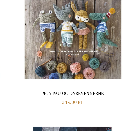
PICA PAU OG DYREVENNERNE
Normalpris
249,00 kr