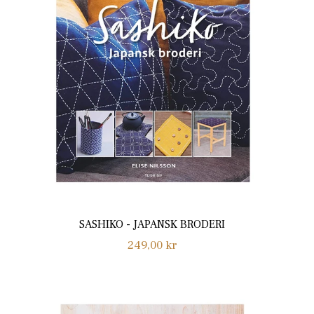
SASHIKO - JAPANSK BRODERI
Normalpris
249,00 kr