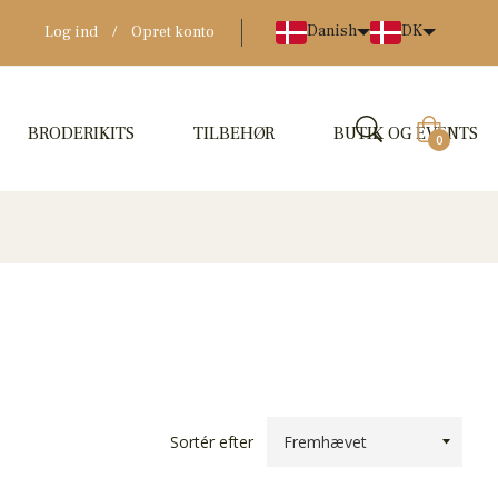
Danish
DK
Log ind
/
Opret konto
BRODERIKITS
TILBEHØR
BUTIK OG EVENTS
Indkøbskur
0
Sortér efter