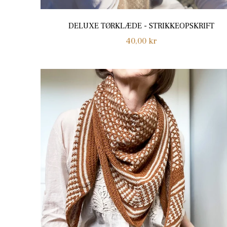
DELUXE TØRKLÆDE - STRIKKEOPSKRIFT
Normalpris
40,00 kr