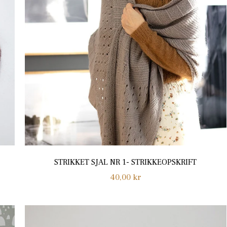
STRIKKET SJAL NR 1- STRIKKEOPSKRIFT
Normalpris
40,00 kr