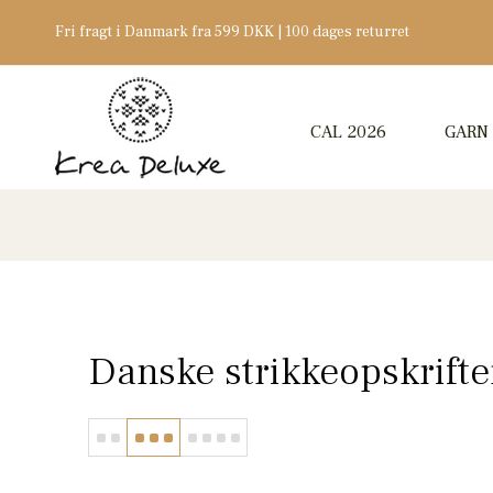
Fri fragt i Danmark fra 599 DKK | 100 dages returret
CAL 2026
GARN
Danske strikkeopskrifte