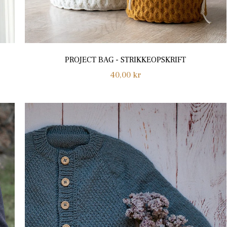
PROJECT BAG - STRIKKEOPSKRIFT
Normalpris
40,00 kr