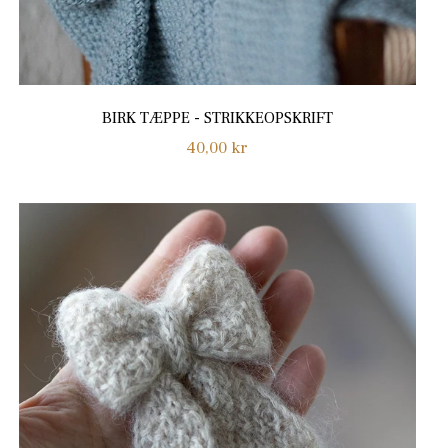
BIRK TÆPPE - STRIKKEOPSKRIFT
Normalpris
40,00 kr