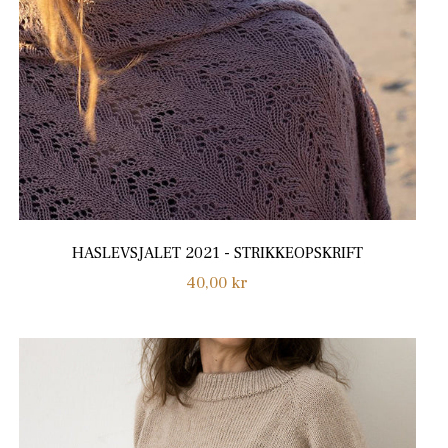
HASLEVSJALET 2021 - STRIKKEOPSKRIFT
Normalpris
40,00 kr