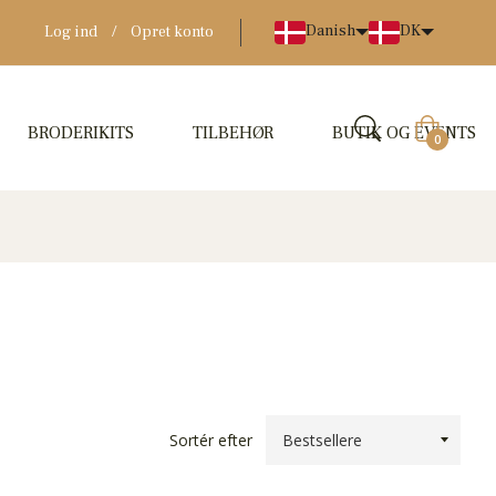
Danish
DK
Log ind
/
Opret konto
BRODERIKITS
TILBEHØR
BUTIK OG EVENTS
Indkøbskur
0
Sortér efter