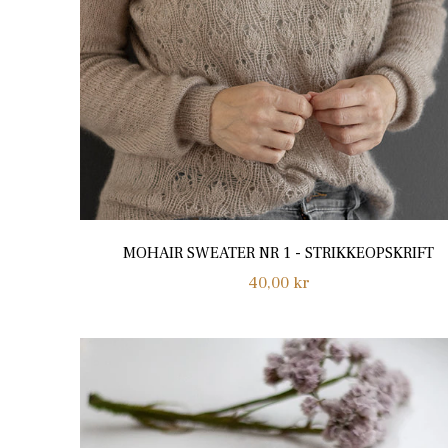
MOHAIR SWEATER NR 1 - STRIKKEOPSKRIFT
Normalpris
40,00 kr