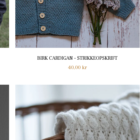
BIRK CARDIGAN - STRIKKEOPSKRIFT
Normalpris
40,00 kr