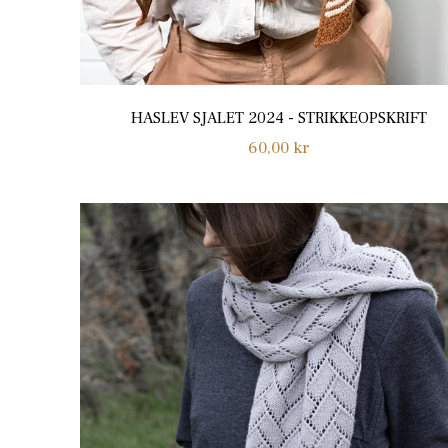
HASLEV SJALET 2024 - STRIKKEOPSKRIFT
Normalpris
60,00 kr