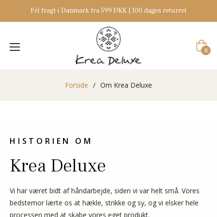
Fri fragt i Danmark fra 599 DKK | 100 dages returret
Indkøb
0
Forside
/
Om Krea Deluxe
HISTORIEN OM
Krea Deluxe
Vi har været bidt af håndarbejde, siden vi var helt små. Vores
bedstemor lærte os at hækle, strikke og sy, og vi elsker hele
processen med at skabe vores eget produkt.