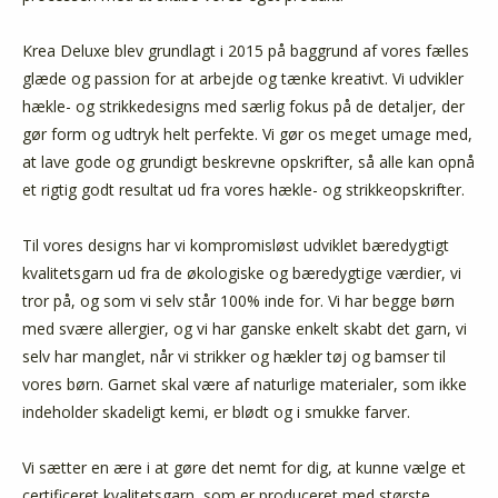
Krea Deluxe blev grundlagt i 2015 på baggrund af vores fælles
glæde og passion for at arbejde og tænke kreativt. Vi udvikler
hækle- og strikkedesigns med særlig fokus på de detaljer, der
gør form og udtryk helt perfekte. Vi gør os meget umage med,
at lave gode og grundigt beskrevne opskrifter, så alle kan opnå
et rigtig godt resultat ud fra vores hækle- og strikkeopskrifter.
Til vores designs har vi kompromisløst udviklet bæredygtigt
kvalitetsgarn ud fra de økologiske og bæredygtige værdier, vi
tror på, og som vi selv står 100% inde for. Vi har begge børn
med svære allergier, og vi har ganske enkelt skabt det garn, vi
selv har manglet, når vi strikker og hækler tøj og bamser til
vores børn. Garnet skal være af naturlige materialer, som ikke
indeholder skadeligt kemi, er blødt og i smukke farver.
Vi sætter en ære i at gøre det nemt for dig, at kunne vælge et
certificeret kvalitetsgarn, som er produceret med største