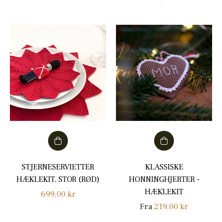
STJERNESERVIETTER
KLASSISKE
HÆKLEKIT, STOR (RØD)
HONNINGHJERTER -
HÆKLEKIT
Normalpris
699,00 kr
Fra
219,00 kr