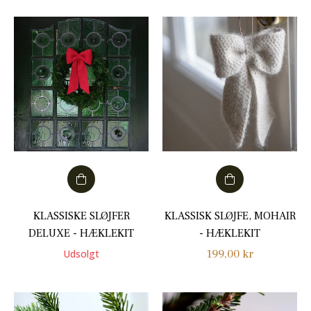
KLASSISKE SLØJFER
KLASSISK SLØJFE, MOHAIR
DELUXE - HÆKLEKIT
- HÆKLEKIT
Normalpris
199,00 kr
Udsolgt