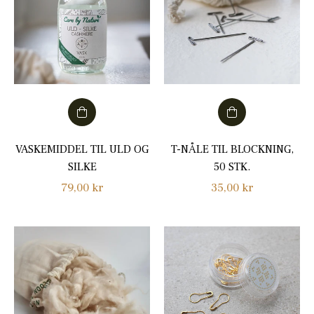
VASKEMIDDEL TIL ULD OG
T-NÅLE TIL BLOCKNING,
SILKE
50 STK.
Normalpris
Normalpris
79,00 kr
35,00 kr