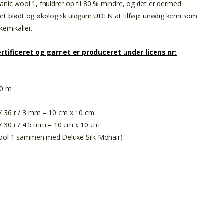
nic wool 1, fnuldrer op til 80 % mindre
, og det er dermed
 et blødt og økologisk uldgarn UDEN at tilføje unødig kemi som
kemikalier.
rtificeret og garnet er produceret under licens nr:
50 m
 36 r / 3 mm = 10 cm x 10 cm
 30 r / 4.5 mm = 10 cm x 10 cm
wool 1 sammen med Deluxe Silk Mohair)