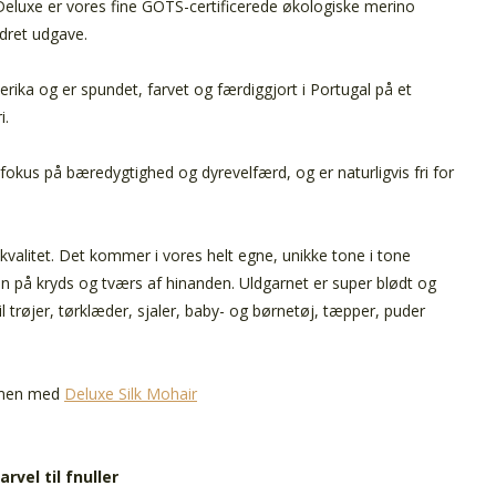
Deluxe er vores fine
GOTS-
certificerede økologiske merino
edret udgave.
ika og er spundet, farvet og færdiggjort i Portugal på et
i.
okus på bæredygtighed og dyrevelfærd, og er naturligvis fri for
 kvalitet. Det kommer i vores helt egne, unikke tone i tone
n på kryds og tværs af hinanden. Uldgarnet er super blødt og
l trøjer, tørklæder, sjaler, baby- og børnetøj, tæpper, puder
ammen med
Deluxe Silk Mohair
rvel til fnuller