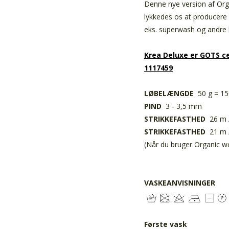
Denne nye version af Orga
lykkedes os at producere
eks. superwash og andre 
Krea Deluxe er GOTS ce
1117459
LØBELÆNGDE
50 g = 1
PIND
3 - 3,5 mm
STRIKKEFASTHED
26 m /
STRIKKEFASTHED
21 m /
(Når du bruger Organic 
VASKEANVISNINGER
Første vask