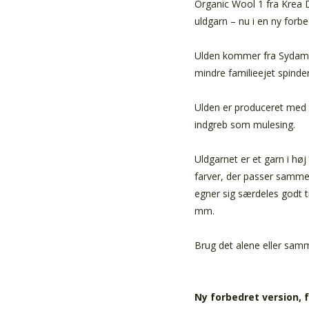
Organic Wool 1 fra Krea 
uldgarn
– nu i en ny forb
Ulden kommer fra Sydamer
mindre familieejet spinder
Ulden er produceret med f
indgreb som mulesing.
Uldgarnet er et garn i høj
farver, der passer samme
egner sig særdeles godt ti
mm.
Brug det alene eller s
Ny forbedret version, fa