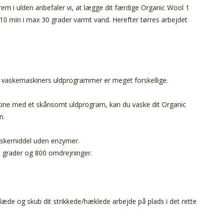
frem i ulden anbefaler vi, at lægge dit færdige Organic Wool 1
10 min i max 30 grader varmt vand. Herefter tørres arbejdet
a vaskemaskiners uldprogrammer er meget forskellige.
ine med et skånsomt uldprogram, kan du vaske dit Organic
n.
askemiddel uden enzymer.
 grader og 800 omdrejninger.
klæde og skub dit strikkede/hæklede arbejde på plads i det rette