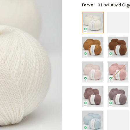
Farve :
01 naturhvid Org