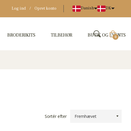
Danish
DK
Log ind
/
Opret konto
BRODERIKITS
TILBEHØR
BUTIK OG EVENTS
Indkøbskur
0
Sortér efter