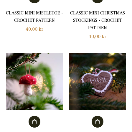
CLASSIC MINI MISTLETOE -
CLASSIC MINI CHRISTMAS
CROCHET PATTERN
STOCKINGS - CROCHET
PATTERN
Normalpris
40,00 kr
Normalpris
40,00 kr