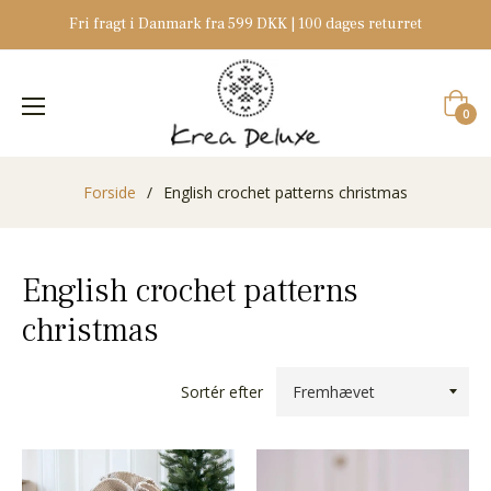
Fri fragt i Danmark fra 599 DKK | 100 dages returret
Indkøb
0
Forside
/
English crochet patterns christmas
English crochet patterns
christmas
Sortér efter