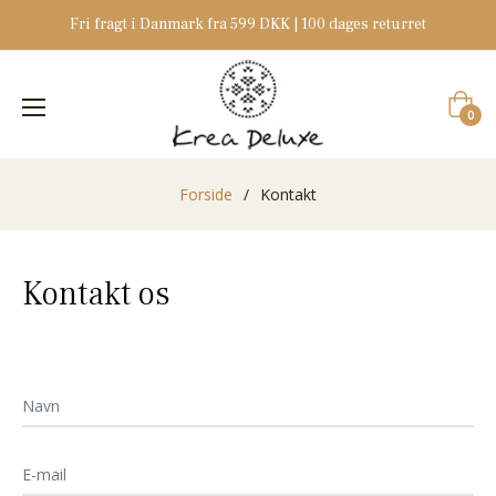
Fri fragt i Danmark fra 599 DKK | 100 dages returret
Indkøb
0
Forside
/
Kontakt
Kontakt os
Navn
E-
mail