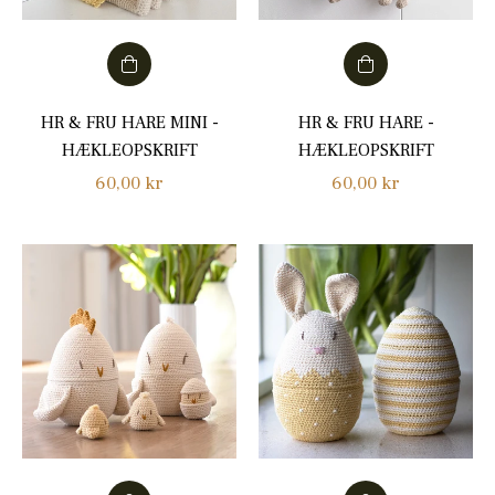
HR & FRU HARE MINI -
HR & FRU HARE -
HÆKLEOPSKRIFT
HÆKLEOPSKRIFT
Normalpris
Normalpris
60,00 kr
60,00 kr