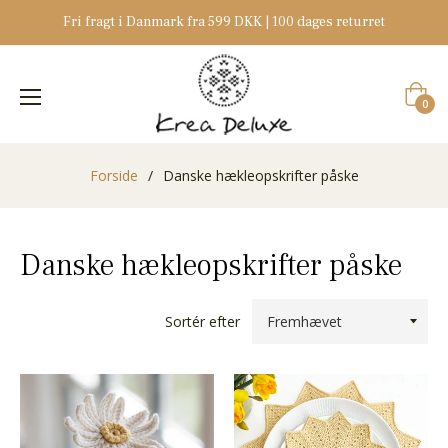
Fri fragt i Danmark fra 599 DKK | 100 dages returret
Indkøb
0
Forside
/
Danske hækleopskrifter påske
Danske hækleopskrifter påske
Sortér efter