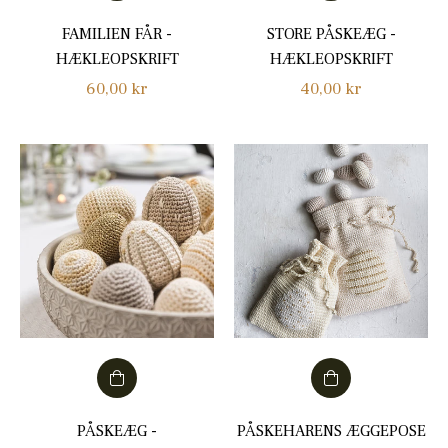
FAMILIEN FÅR -
STORE PÅSKEÆG -
HÆKLEOPSKRIFT
HÆKLEOPSKRIFT
Normalpris
Normalpris
60,00 kr
40,00 kr
PÅSKEÆG -
PÅSKEHARENS ÆGGEPOSE