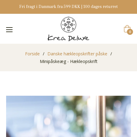
Fri fragt i Danmark fra 599 DKK | 100 dages returret
Indkøb
0
Forside
/
Danske hækleopskrifter påske
/
Minipåskeæg - Hækleopskrift