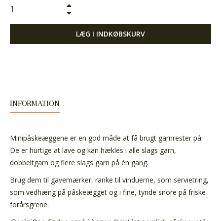
+
−
LÆG I INDKØBSKURV
INFORMATION
Minipåskeæggene er en god måde at få brugt garnrester på.
De er hurtige at lave og kan hækles i alle slags garn,
dobbeltgarn og flere slags garn på én gang.
Brug dem til gavemærker, ranke til vinduerne, som servietring,
som vedhæng på påskeægget og i fine, tynde snore på friske
forårsgrene.