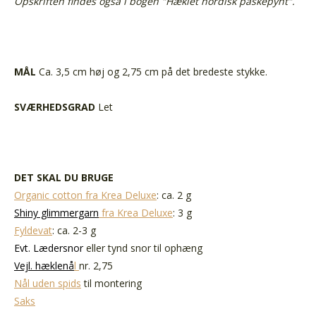
Opskriften findes også i bogen "Hæklet nordisk påskepynt".
MÅL
Ca. 3,5 cm høj og 2,75 cm på det bredeste stykke.
SVÆRHEDSGRAD
Let
DET SKAL DU BRUGE
Organic cotton fra Krea Deluxe
: ca. 2 g
Shiny glimmergarn
fra Krea Deluxe
: 3 g
Fyldevat
: ca. 2-3 g
Evt. Lædersnor
eller tynd snor til ophæng
Vejl. hæklenå
l
nr. 2,75
Nål uden spids
til montering
Saks