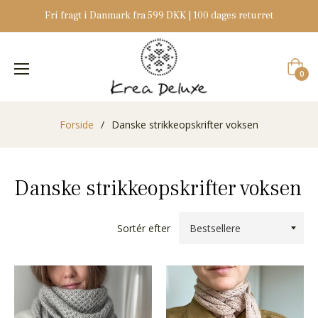
Fri fragt i Danmark fra 599 DKK | 100 dages returret
Indkøb
0
Forside
/
Danske strikkeopskrifter voksen
Danske strikkeopskrifter voksen
Sortér efter