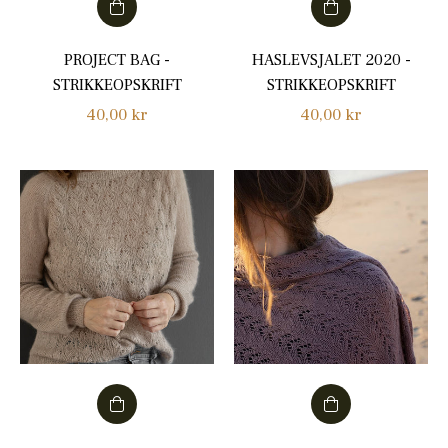
PROJECT BAG -
HASLEVSJALET 2020 -
STRIKKEOPSKRIFT
STRIKKEOPSKRIFT
Normalpris
Normalpris
40,00 kr
40,00 kr