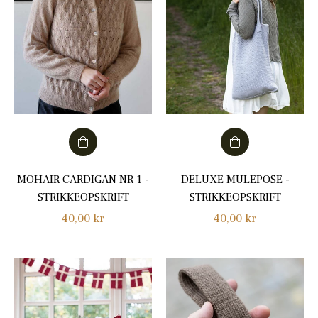
MOHAIR CARDIGAN NR 1 -
DELUXE MULEPOSE -
STRIKKEOPSKRIFT
STRIKKEOPSKRIFT
Normalpris
Normalpris
40,00 kr
40,00 kr