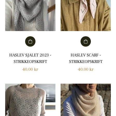
HASLEV SJALET 2023 -
HASLEV SCARF -
STRIKKEOPSKRIFT
STRIKKEOPSKRIFT
Normalpris
Normalpris
40,00 kr
40,00 kr