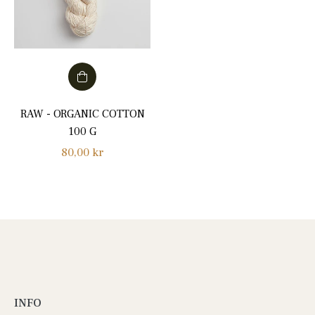
RAW - ORGANIC COTTON
100 G
Normalpris
80,00 kr
INFO