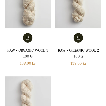
RAW - ORGANIC WOOL 1
RAW - ORGANIC WOOL 2
100 G
100 G
Normalpris
Normalpris
138,00 kr
138,00 kr