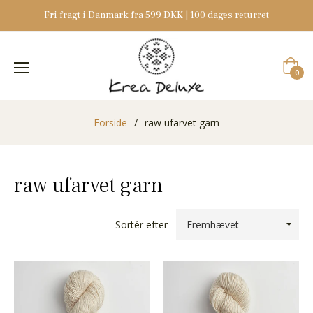
Fri fragt i Danmark fra 599 DKK | 100 dages returret
Indkøb
0
Forside
/
raw ufarvet garn
raw ufarvet garn
Sortér efter