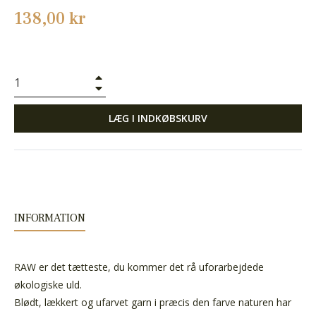
Normalpris
138,00 kr
+
−
LÆG I INDKØBSKURV
INFORMATION
RAW er det tætteste, du kommer det rå uforarbejdede
økologiske uld.
Blødt, lækkert og ufarvet garn i præcis den farve naturen har