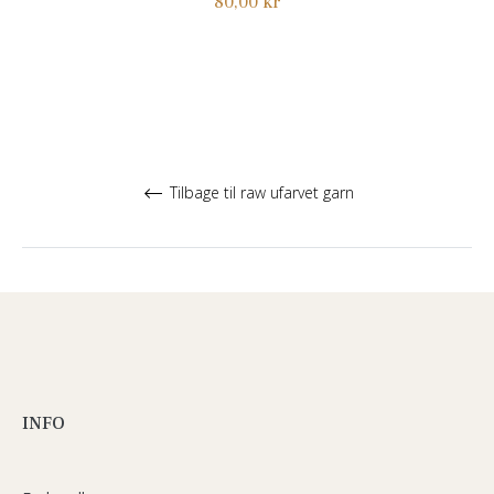
Normalpris
80,00 kr
Tilbage til raw ufarvet garn
INFO