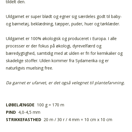
tildelt den.
Uldgarnet er super blødt og egner sig særdeles godt til baby-
og børnetøj, beklædning, tæpper, puder, huer og tørklæder.
Uldgarnet er 100% økologisk og produceret i Europa. I alle
processer er der fokus på økologi, dyrevelfærd og
bæredygtighed, samtidig med at ulden er fri for kemikalier og
skadelige stoffer. Ulden kommer fra Sydamerika og er
naturligvis muelsing free.
Da garnet er ufarvet, er det også velegnet til plantefarvning.
LØBELÆNGDE
100 g = 170 m
PIND
4,0-4,5 mm
STRIKKEFASTHED
20 m / 30 r / 4 mm = 10 cm x 10 cm