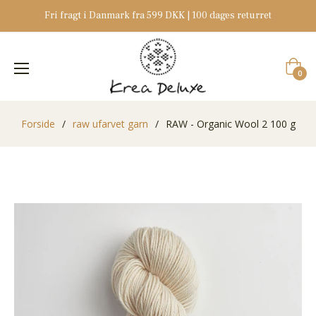
Fri fragt i Danmark fra 599 DKK | 100 dages returret
Indkøb
0
Forside
/
raw ufarvet garn
/
RAW - Organic Wool 2 100 g