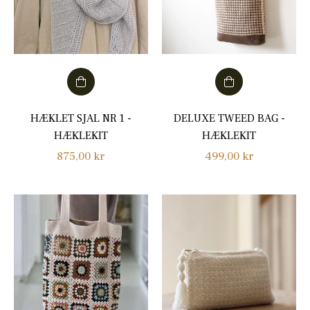
HÆKLET SJAL NR 1 -
DELUXE TWEED BAG -
HÆKLEKIT
HÆKLEKIT
Normalpris
Normalpris
875,00 kr
499,00 kr