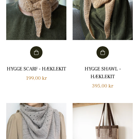
HYGGE SCARF - HÆKLEKIT
HYGGE SHAWL -
HÆKLEKIT
Normalpris
199,00 kr
Normalpris
395,00 kr