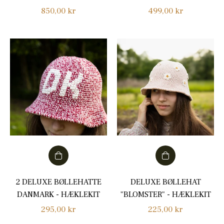
Normalpris
Normalpris
850,00 kr
499,00 kr
2 DELUXE BØLLEHATTE
DELUXE BØLLEHAT
DANMARK - HÆKLEKIT
"BLOMSTER" - HÆKLEKIT
Normalpris
Normalpris
295,00 kr
225,00 kr