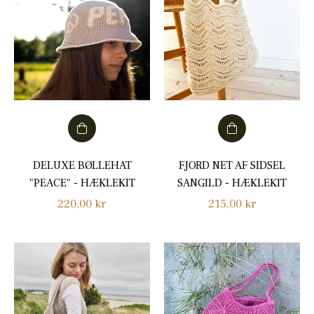
DELUXE BØLLEHAT
FJORD NET AF SIDSEL
"PEACE" - HÆKLEKIT
SANGILD - HÆKLEKIT
Normalpris
Normalpris
220,00 kr
215,00 kr