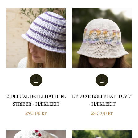
2 DELUXE BØLLEHATTE M.
DELUXE BØLLEHAT "LOVE"
STRIBER - HÆKLEKIT
- HÆKLEKIT
Normalpris
Normalpris
295,00 kr
245,00 kr