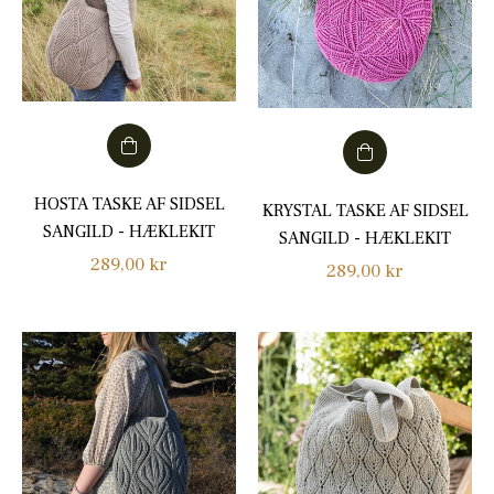
HOSTA TASKE AF SIDSEL
KRYSTAL TASKE AF SIDSEL
SANGILD - HÆKLEKIT
SANGILD - HÆKLEKIT
Normalpris
289,00 kr
Normalpris
289,00 kr