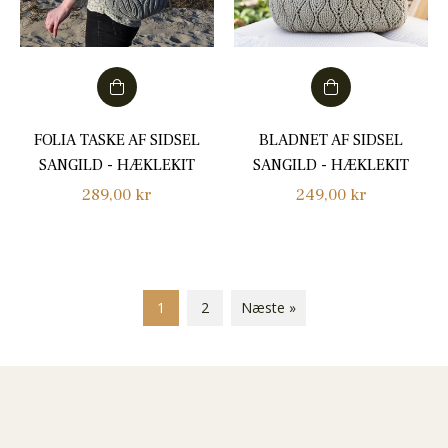
FOLIA TASKE AF SIDSEL
BLADNET AF SIDSEL
SANGILD - HÆKLEKIT
SANGILD - HÆKLEKIT
Normalpris
Normalpris
289,00 kr
249,00 kr
1
2
Næste »