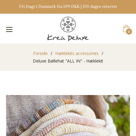
Fri fragt i Danmark fra 599 DKK | 100 dages returret
Indkøb
0
Forside
/
Hæklekits accessories
/
Deluxe Bøllehat "ALL IN" - Hæklekit