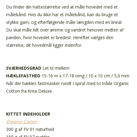
Du finder din hattestørrelse ved at måle hovedet med et
målebånd. Hvis du ikke har et målebånd, kan du bruge et
stykke garn, og efterfølgende måle længden med en lineal.
Du skal måle lidt over ørerne og vandret henover midten af
panden, hvor hovedet er bredest. Herefter vælges den
størrelse, dit hovedmål ligger indenfor.
SVÆRHEDSGRAD
Let til mellem
HÆKLEFASTHED
15-16 m x 17-18 omg / 10 x 10 cm / 5,0 mm
Når der hækles fastmasker rundt i spiral med to tråde Organic
Cotton fra Krea Deluxe.
KITTET INDEHOLDER
Organic Cotton
300 g af FV 01 naturhvid
150 g af FV 07 pudder