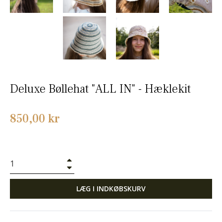
Deluxe Bøllehat "ALL IN" - Hæklekit
Normalpris
850,00 kr
+
−
LÆG I INDKØBSKURV