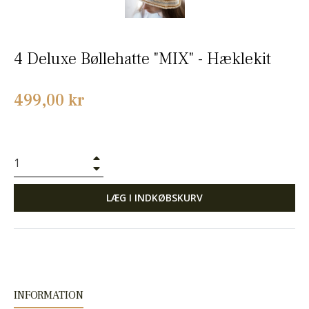
4 Deluxe Bøllehatte "MIX" - Hæklekit
Normalpris
499,00 kr
+
−
LÆG I INDKØBSKURV
INFORMATION