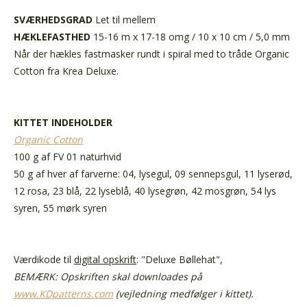
SVÆRHEDSGRAD
Let til mellem
HÆKLEFASTHED
15-16 m x 17-18 omg / 10 x 10 cm / 5,0 mm
Når der hækles fastmasker rundt i spiral med to tråde Organic
Cotton fra Krea Deluxe.
KITTET INDEHOLDER
Organic Cotton
100 g af FV 01 naturhvid
50 g af hver af farverne: 04, lysegul, 09 sennepsgul, 11 lyserød,
12 rosa, 23 blå, 22 lyseblå, 40 lysegrøn, 42 mosgrøn, 54 lys
syren, 55 mørk syren
Værdikode til
digital opskrift
:
"Deluxe Bøllehat",
BEMÆRK: Opskriften skal downloades på
www.KDpatterns.com
(vejledning medfølger i kittet).