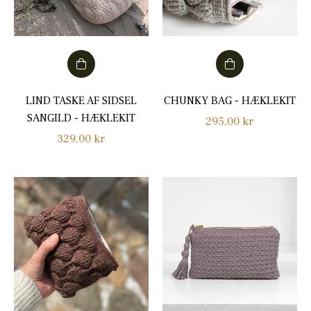
LIND TASKE AF SIDSEL
CHUNKY BAG - HÆKLEKIT
SANGILD - HÆKLEKIT
Normalpris
295,00 kr
Normalpris
329,00 kr