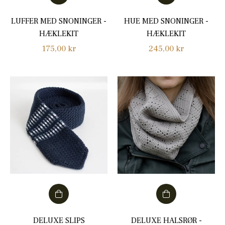
LUFFER MED SNONINGER -
HUE MED SNONINGER -
HÆKLEKIT
HÆKLEKIT
Normalpris
Normalpris
175,00 kr
245,00 kr
DELUXE SLIPS
DELUXE HALSRØR -