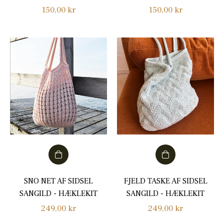
Normalpris
Normalpris
150,00 kr
150,00 kr
SNO NET AF SIDSEL
FJELD TASKE AF SIDSEL
SANGILD - HÆKLEKIT
SANGILD - HÆKLEKIT
Normalpris
Normalpris
249,00 kr
249,00 kr