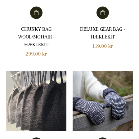
CHUNKY BAG
DELUXE GEAR BAG -
WOOL/MOHAIR -
HÆKLEKIT
HÆKLEKIT
Normalpris
119,00 kr
Normalpris
299,00 kr