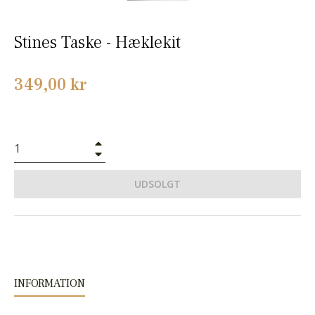
Stines Taske - Hæklekit
Normalpris
349,00 kr
+
−
UDSOLGT
INFORMATION