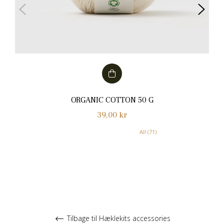
ORGANIC COTTON 50 G
Normalpris
39,00 kr
All (71)
Tilbage til Hæklekits accessories