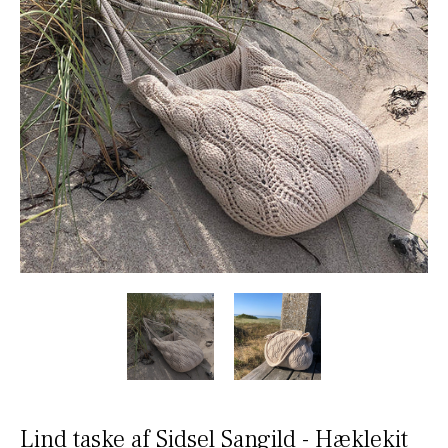
Lind taske af Sidsel Sangild - Hæklekit