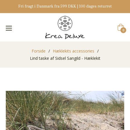
Fri fragt i Danmark fra 599 DKK | 100 dages returret
Indkøb
0
Forside
/
Hæklekits accessories
/
Lind taske af Sidsel Sangild - Hæklekit