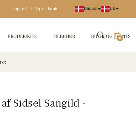
Danish
DK
Log ind
/
Opret konto
BRODERIKITS
TILBEHØR
BUTIK OG EVENTS
Indkøbskur
0
ekit
af Sidsel Sangild -