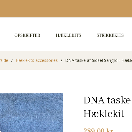
OPSKRIFTER
HÆKLEKITS
STRIKKEKITS
rside
/
Hæklekits accessories
/
DNA taske af Sidsel Sangild - Hækl
DNA taske 
Hæklekit
Normalpris
289,00 kr