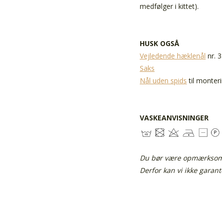
medfølger i kittet).
HUSK OGSÅ
Vejledende hæklenål
nr. 3
Saks
Nål uden spids
til monter
VASKEANVISNINGER
Du bør være opmærksom p
Derfor kan vi ikke garan