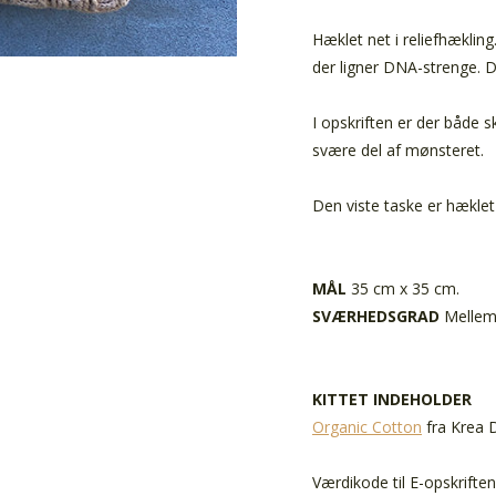
Hæklet net i reliefhækling
der ligner DNA-strenge. D
I opskriften er der både s
svære del af mønsteret.
Den viste taske er hæklet 
MÅL
35 cm x 35 cm.
SVÆRHEDSGRAD
Mellem 
KITTET INDEHOLDER
Organic Cotton
fra Krea De
Værdikode til E-opskrifte