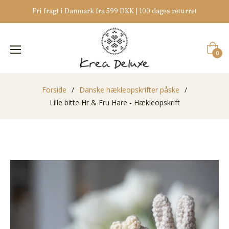
Fri fragt i Danmark fra 599 DKK | 100 dages returret
Indkøb
0
Forside
/
Danske hækleopskrifter påske
/
Lille bitte Hr & Fru Hare - Hækleopskrift