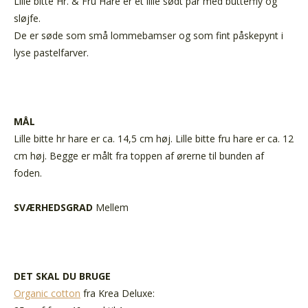
Lille bitte Hr. & Fru Hare er et lille sødt par med butterfly og
sløjfe.
De er søde som små lommebamser og som fint påskepynt i
lyse pastelfarver.
MÅL
Lille bitte hr hare er ca. 14,5 cm høj. Lille bitte fru hare er ca. 12
cm høj. Begge er målt fra toppen af ørerne til bunden af
foden.
SVÆRHEDSGRAD
Mellem
DET SKAL DU BRUGE
Organic cotton
fra Krea Deluxe: