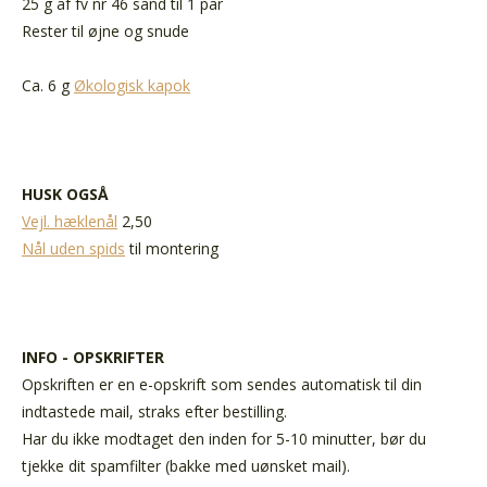
25 g af fv nr 46 sand til 1 par
Rester til øjne og snude
Ca. 6 g
Økologisk kapok
HUSK OGSÅ
Vejl. hæklenål
2,50
Nål uden spids
til montering
INFO - OPSKRIFTER
Opskriften er en e-opskrift som sendes automatisk til din
indtastede mail, straks efter bestilling.
Har du ikke modtaget den inden for 5-10 minutter, bør du
tjekke dit spamfilter (bakke med uønsket mail).