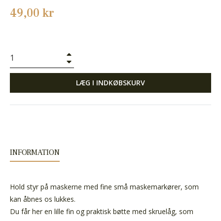
Normalpris
49,00 kr
+
−
LÆG I INDKØBSKURV
INFORMATION
Hold styr på maskerne med fine små maskemarkører, som
kan åbnes os lukkes.
Du får her en lille fin og praktisk bøtte med skruelåg, som