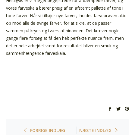
Heldigvis er vi meget begejstrede for afdæmpede farver, og
vores farveskala bærer præg af en afstemt pallette af tone i
tone farver. Når vi tilføjer nye farver, holdes farveprøven altid
op mod alle de øvrige farver, for at sikre, at de passer
sammen på kryds og tværs af hinanden. Det kræver nogle
gange flere forsøg at få den helt perfekte nuance frem, men
det er hele arbejdet værd for resultatet bliver en smuk og
sammenhængende farveskala.
Del
Tweet
Pin
på
på
på
Facebook
Twitte
Pin
FORRIGE INDLÆG
NÆSTE INDLÆG