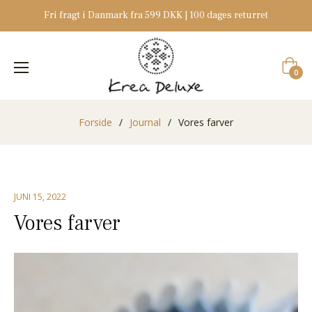
Fri fragt i Danmark fra 599 DKK | 100 dages returret
Indkøb
0
Forside
/
Journal
/
Vores farver
JUNI 15, 2022
Vores farver