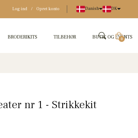
Danish
DK
Log ind
/
Opret konto
BRODERIKITS
TILBEHØR
BUTIK OG EVENTS
Indkøbskur
0
ter nr 1 - Strikkekit