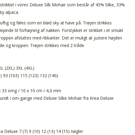
strikket i vores Deluxe Silk Mohair som består af 45% Silke, 33%
by alpaca.
 luftig og føles som en blød sky at have på. Trøjen strikkes
inde til forhøjning af nakken. Forstykket er strikket i et smukt
oppen afsluttes med ribkanter.
Det er muligt at justere højden
e og kroppen. Trøjen strikkes med 2 tråde.
XL (2XL) 3XL (4XL)
) 93 (103) 115 (123) 132 (140)
m
 33 omg / 10 x 10 cm / 4,0 mm
k rundt i om-gange med Deluxe Silke Mohair fra Krea Deluxe
a Deluxe 7 (7) 9 (10) 12 (13) 14 (15) nøgler