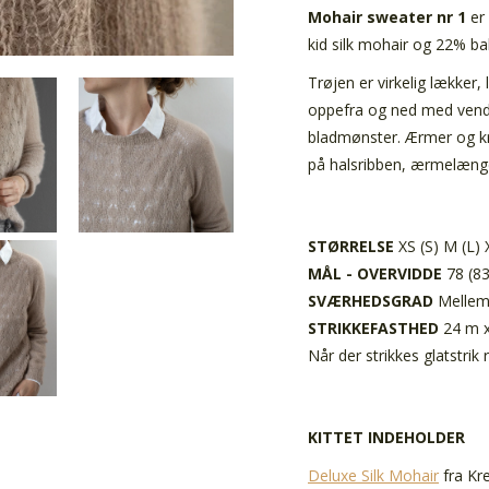
Mohair sweater nr 1
er 
kid silk mohair og 22% ba
Trøjen er virkelig lækker,
oppefra og ned med vendep
bladmønster. Ærmer og kr
på halsribben, ærmelængd
STØRRELSE
XS (S) M (L) 
MÅL - OVERVIDDE
78 (83
SVÆRHEDSGRAD
Melle
STRIKKEFASTHED
24 m x
Når der strikkes glatstri
KITTET INDEHOLDER
Deluxe Silk Mohair
fra Kre