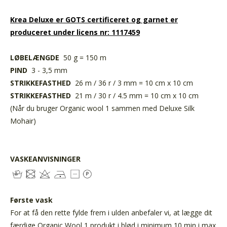
Krea Deluxe er GOTS certificeret og garnet er
produceret under licens nr: 1117459
LØBELÆNGDE
50 g = 150 m
PIND
3 - 3,5 mm
STRIKKEFASTHED
26 m / 36 r / 3 mm = 10 cm x 10 cm
STRIKKEFASTHED
21 m / 30 r / 4.5 mm = 10 cm x 10 cm
(Når du bruger Organic wool 1 sammen med Deluxe Silk
Mohair)
VASKEANVISNINGER
Første vask
For at få den rette fylde frem i ulden anbefaler vi, at lægge dit
færdige Organic Wool 1 produkt i blød i minimum 10 min i max