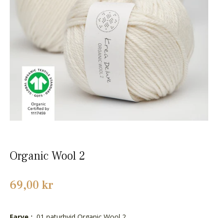
Organic Wool 2
Normalpris
69,00 kr
Farve :
01 naturhvid Organic Wool 2