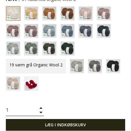
19 varm grå Organic Wool 2
+
−
LÆG I INDKØBSKURV