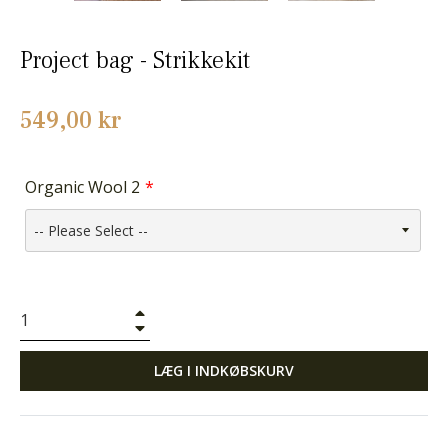
Project bag - Strikkekit
Normalpris
549,00 kr
Organic Wool 2
+
−
LÆG I INDKØBSKURV