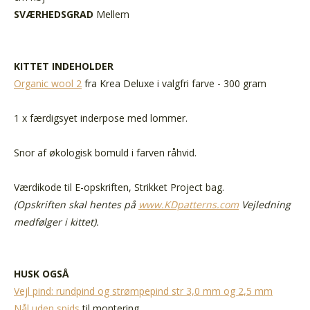
SVÆRHEDSGRAD
Mellem
KITTET INDEHOLDER
Organic wool 2
fra Krea Deluxe i valgfri farve - 300 gram
1 x færdigsyet inderpose med lommer.
Snor af økologisk bomuld i farven råhvid.
Værdikode til E-opskriften, Strikket Project bag.
(Opskriften skal hentes på
www.KDpatterns.com
Vejledning
medfølger i kittet).
HUSK OGSÅ
Vejl pind: rundpind og strømpepind str 3,0 mm og 2,5 mm
Nål uden spids
til montering