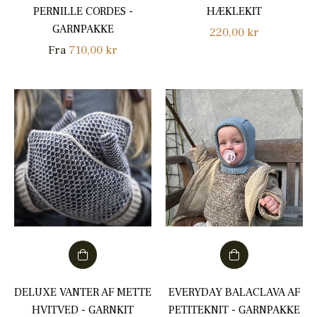
PERNILLE CORDES -
HÆKLEKIT
GARNPAKKE
Normalpris
220,00 kr
Fra
710,00 kr
DELUXE VANTER AF METTE
EVERYDAY BALACLAVA AF
HVITVED - GARNKIT
PETITEKNIT - GARNPAKKE