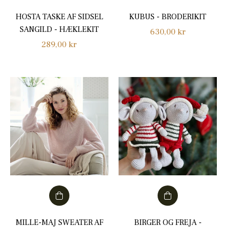
HOSTA TASKE AF SIDSEL
KUBUS - BRODERIKIT
SANGILD - HÆKLEKIT
Normalpris
630,00 kr
Normalpris
289,00 kr
MILLE-MAJ SWEATER AF
BIRGER OG FREJA -