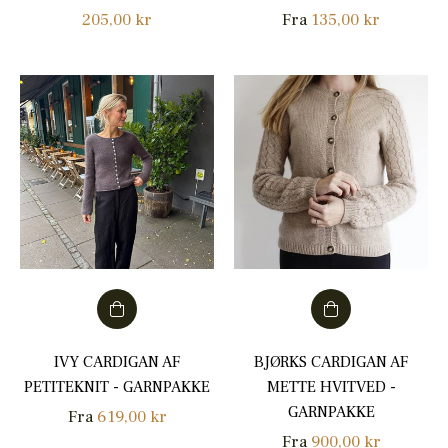
Normalpris
205,00 kr
Fra
135,00 kr
IVY CARDIGAN AF
BJØRKS CARDIGAN AF
PETITEKNIT - GARNPAKKE
METTE HVITVED -
GARNPAKKE
Fra
619,00 kr
Fra
900,00 kr