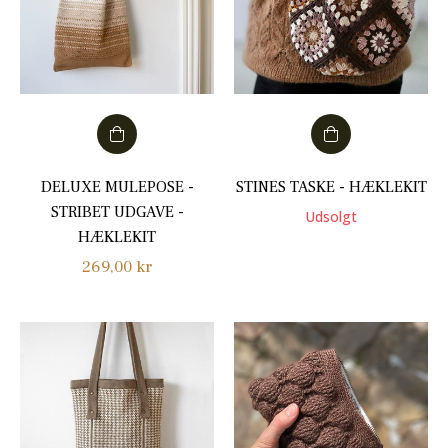
DELUXE MULEPOSE -
STINES TASKE - HÆKLEKIT
STRIBET UDGAVE -
Udsolgt
HÆKLEKIT
Normalpris
269,00 kr