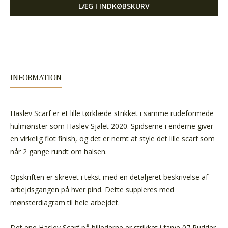
LÆG I INDKØBSKURV
INFORMATION
Haslev Scarf er et lille tørklæde strikket i samme rudeformede
hulmønster som Haslev Sjalet 2020. Spidserne i enderne giver
en virkelig flot finish, og det er nemt at style det lille scarf som
når 2 gange rundt om halsen.
Opskriften er skrevet i tekst med en detaljeret beskrivelse af
arbejdsgangen på hver pind. Dette suppleres med
mønsterdiagram til hele arbejdet.
Det ene Haslev Scarf på billederne er strikket i farve 07 Pudder.