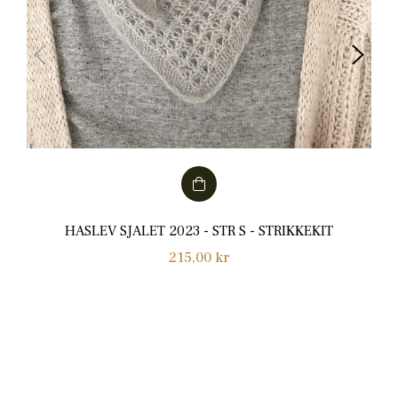
HASLEV SJALET 2023 - STR S - STRIKKEKIT
Normalpris
215,00 kr