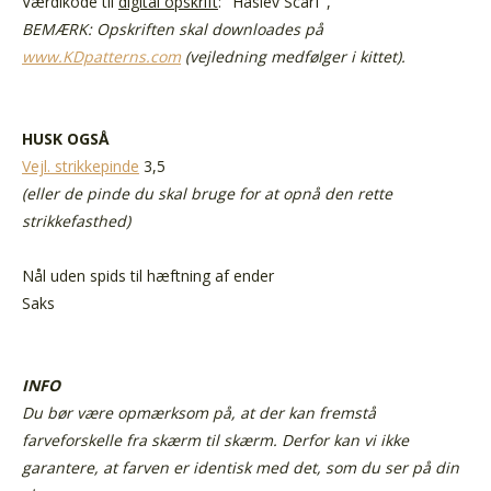
Værdikode til
digital opskrift
: "Haslev Scarf",
BEMÆRK: Opskriften skal downloades på
www.KDpatterns.com
(vejledning medfølger i kittet).
HUSK OGSÅ
Vejl. strikkepinde
3,5
(eller de pinde du skal bruge for at opnå den rette
strikkefasthed)
Nål uden spids
til hæftning af ender
Saks
INFO
Du bør være opmærksom på, at der kan fremstå
farveforskelle fra skærm til skærm. Derfor kan vi ikke
garantere, at farven er identisk med det, som du ser på din