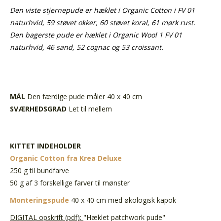
Den viste stjernepude er hæklet i Organic Cotton i FV 01
naturhvid, 59 støvet okker, 60 støvet koral, 61 mørk rust.
Den bagerste pude er hæklet i Organic Wool 1 FV 01
naturhvid, 46 sand, 52 cognac og 53 croissant.
MÅL
Den færdige pude måler 40 x 40 cm
SVÆRHEDSGRAD
Let til mellem
KITTET INDEHOLDER
Organic Cotton fra Krea Deluxe
250 g til bundfarve
50 g af 3 forskellige farver til mønster
Monteringspude
40 x 40 cm med økologisk kapok
DIGITAL opskrift (pdf):
"Hæklet patchwork pude"