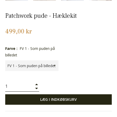
Patchwork pude - Hæklekit
Normalpris
499,00 kr
Farve :
FV 1 - Som puden på
billedet
+
−
LÆG I INDKØBSKURV