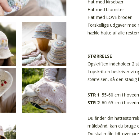
Hat med kirsebær
Hat med blomster
Hat med LOVE broderi
Forskellige udgaver med m
hækle hatte af alle rester
STØRRELSE
Opskriften indeholder 2 s
I opskriften beskriver vi 
størrelsen, så den stadig
STR 1
: 55-60 cm i hovedm
STR 2
: 60-65 cm i hovedm
Du finder din hattestørre
målebånd, kan du bruge e
Du skal måle lidt over ø