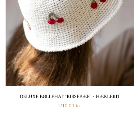
DELUXE BØLLEHAT "KIRSEBÆR" - HÆKLEKIT
Normalpris
210,00 kr