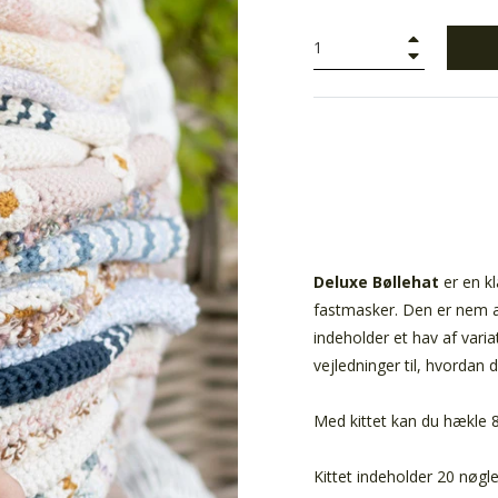
+
−
Deluxe Bøllehat
er en k
fastmasker. Den er nem a
indeholder et hav af vari
vejledninger til, hvordan 
Med kittet kan du hækle 8
Kittet indeholder 20 nøgler