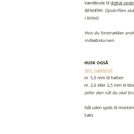
Værdikode til
digital opskr
BEMÆRK: Opskriften ska
i kittet).
Hvis du foretrækker andr
indkøbskurven.
HUSK OGSÅ
Vejl. hæklenål
nr. 5,0 mm til hatten
nr. 2,0 eller 2,5 mm til b
(eller den nål du skal b
Nål uden spids til monter
Saks