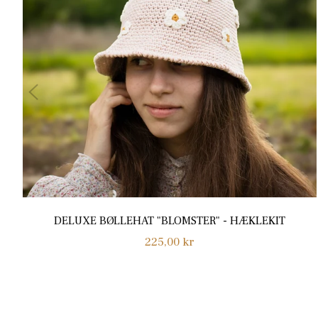
DELUXE BØLLEHAT "BLOMSTER" - HÆKLEKIT
Normalpris
225,00 kr