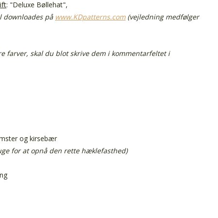
ift
:
"Deluxe Bøllehat",
l downloades på
www.KDpatterns.com
(vejledning medfølger
e farver, skal du blot skrive dem i kommentarfeltet i
lomster og kirsebær
ruge for at opnå den rette hæklefasthed)
ing