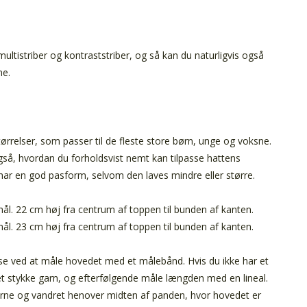
ultistriber og kontraststriber, og så kan du naturligvis også
ne.
tørrelser, som passer til de fleste store børn, unge og voksne.
også, hvordan du forholdsvist nemt kan tilpasse hattens
 har en god pasform, selvom den laves mindre eller større.
ål. 22 cm høj fra centrum af toppen til bunden af kanten.
ål. 23 cm høj fra centrum af toppen til bunden af kanten.
lse ved at måle hovedet med et målebånd. Hvis du ikke har et
t stykke garn, og efterfølgende måle længden med en lineal.
rerne og vandret henover midten af panden, hvor hovedet er