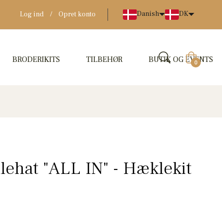
Danish
DK
Log ind
/
Opret konto
BRODERIKITS
TILBEHØR
BUTIK OG EVENTS
Indkøbskur
0
lehat "ALL IN" - Hæklekit