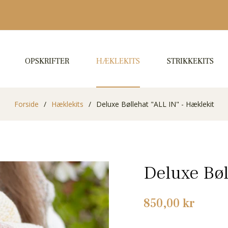
OPSKRIFTER
HÆKLEKITS
STRIKKEKITS
Forside
/
Hæklekits
/
Deluxe Bøllehat "ALL IN" - Hæklekit
Deluxe Bøl
Normalpris
850,00 kr