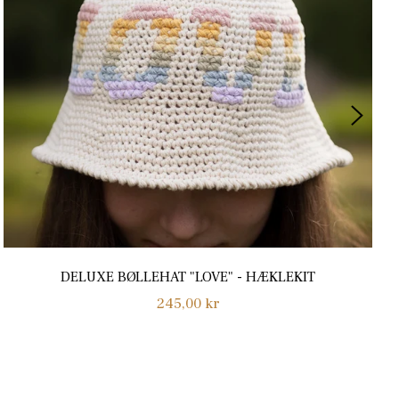
DELUXE BØLLEHAT "LOVE" - HÆKLEKIT
Normalpris
245,00 kr