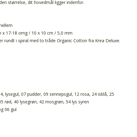
den størrelse, dit hovedmål ligger indenfor.
 mellem
 x 17-18 omg / 10 x 10 cm / 5,0 mm
 rundt i spiral med to tråde Organic Cotton fra Krea Deluxe.
04, lysegul, 07 pudder, 09 sennepsgul, 12 rosa, 24 isblå, 25
35 rød, 40 lysegrøn, 42 mosgrøn, 54 lys syren
og 06 gul