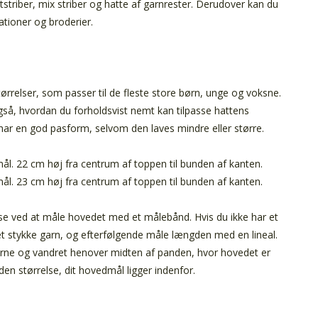
tstriber, mix striber og hatte af garnrester. Derudover kan du
tioner og broderier.
tørrelser, som passer til de fleste store børn, unge og voksne.
også, hvordan du forholdsvist nemt kan tilpasse hattens
 har en god pasform, selvom den laves mindre eller større.
ål. 22 cm høj fra centrum af toppen til bunden af kanten.
ål. 23 cm høj fra centrum af toppen til bunden af kanten.
lse ved at måle hovedet med et målebånd. Hvis du ikke har et
t stykke garn, og efterfølgende måle længden med en lineal.
rerne og vandret henover midten af panden, hvor hovedet er
den størrelse, dit hovedmål ligger indenfor.