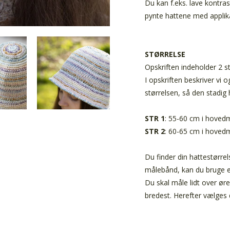
Du kan f.eks. lave kontras
pynte hattene med applika
STØRRELSE
Opskriften indeholder 2 s
I opskriften beskriver vi 
størrelsen, så den stadig
STR 1
: 55-60 cm i hovedm
STR 2
: 60-65 cm i hovedm
Du finder din hattestørre
målebånd, kan du bruge e
Du skal måle lidt over ø
bredest. Herefter vælges 