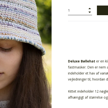
+
−
Deluxe Bøllehat
er en k
fastmasker. Den er nem a
indeholder et hav af vari
vejledninger til, hvordan d
Kittet indeholder 12 nøgler
afhængigt af størrelse og 