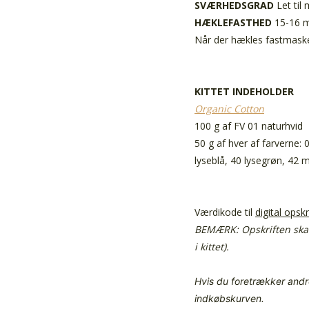
SVÆRHEDSGRAD
Let til
HÆKLEFASTHED
15-16 m
Når der hækles fastmasker
KITTET INDEHOLDER
Organic Cotton
100 g af FV 01 naturhvid
50 g af hver af farverne: 
lyseblå, 40 lysegrøn, 42 
Værdikode til
digital opskr
BEMÆRK: Opskriften ska
i kittet).
Hvis du foretrækker andre
indkøbskurven.