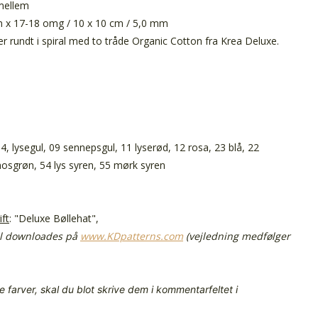
 mellem
 x 17-18 omg / 10 x 10 cm / 5,0 mm
 rundt i spiral med to tråde Organic Cotton fra Krea Deluxe.
04, lysegul, 09 sennepsgul, 11 lyserød, 12 rosa, 23 blå, 22
mosgrøn, 54 lys syren, 55 mørk syren
ift
:
"Deluxe Bøllehat",
l downloades på
www.KDpatterns.com
(vejledning medfølger
 farver, skal du blot skrive dem i kommentarfeltet i