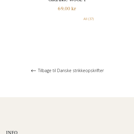
Normalpris
69,00 kr
All (37)
Tilbage til Danske strikkeopskrifter
INFO