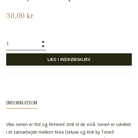
Normalpris
30,00 kr
+
−
LÆG I INDKØBSKURV
INFORMATION
Vibe serien er flot og feminint strik til de små. Serien er udviklet
i et samarbejde mellem Krea Deluxe og Knit by TrineP.