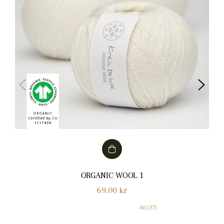
ORGANIC WOOL 1
Normalpris
69,00 kr
All (37)