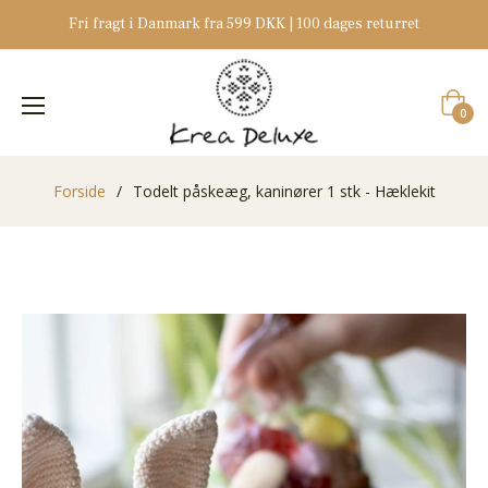
Fri fragt i Danmark fra 599 DKK | 100 dages returret
Indkøb
0
Forside
/
Todelt påskeæg, kaninører 1 stk - Hæklekit