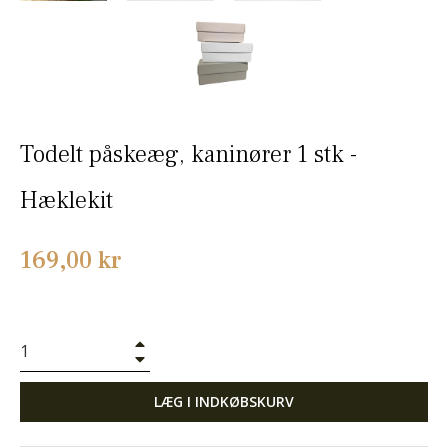
Todelt påskeæg, kaninører 1 stk -
Hæklekit
Normalpris
169,00 kr
+
−
LÆG I INDKØBSKURV