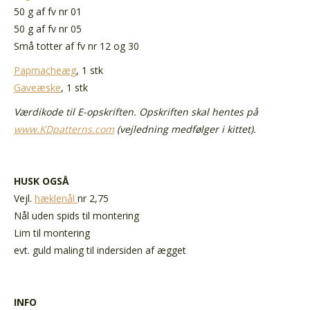
50 g af fv nr 01
50 g af fv nr 05
Små totter af fv nr 12 og 30
Papmacheæg
, 1 stk
Gaveæske
, 1 stk
Værdikode til E-opskriften. Opskriften skal hentes på
www.KDpatterns.com
(vejledning medfølger i kittet).
HUSK OGSÅ
Vejl.
hæklenål
nr 2,75
Nål uden spids til montering
Lim til montering
evt. guld maling til indersiden af ægget
INFO