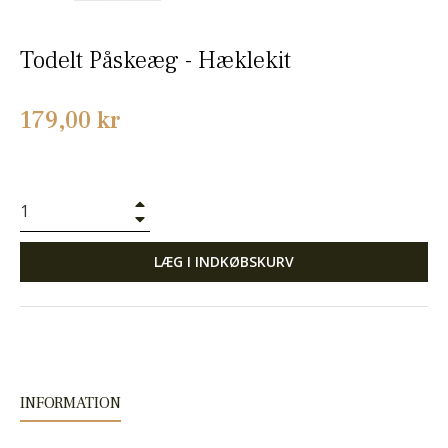
Todelt Påskeæg - Hæklekit
Normalpris
179,00 kr
+
−
LÆG I INDKØBSKURV
INFORMATION