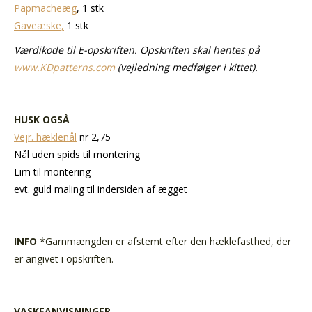
Papmacheæg
, 1 stk
Gaveæske,
1 stk
Værdikode til E-opskriften. Opskriften skal hentes på
www.KDpatterns.com
(vejledning medfølger i kittet).
HUSK OGSÅ
Vejr. hæklenål
nr 2,75
Nål uden spids til montering
Lim til montering
evt. guld maling til indersiden af ægget
INFO
*Garnmængden er afstemt efter den hæklefasthed, der
er angivet i opskriften.
VASKEANVISNINGER