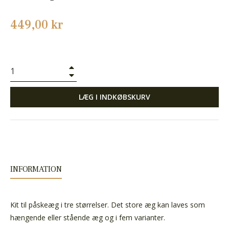
Normalpris
449,00 kr
+
−
LÆG I INDKØBSKURV
INFORMATION
Kit til påskeæg i tre størrelser. Det store æg kan laves som
hængende eller stående æg og i fem varianter.