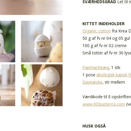
SVÆRHEDSGRAD
Let til
KITTET INDEHOLDER
Organic cotton
fra Krea 
50 g af fv nr 04 og 05 gul
100 g af fv nr 02 creme
Små totter af fv nr 30 ly
Papmacheæg
, 1 stk
1 pose
økologisk kapok f
Gaveæske
, str mellem
Værdikode til E-opskriften
www.KDpatterns.com
(v
HUSK OGSÅ