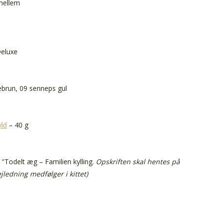
 mellem
Deluxe
sebrun, 09 senneps gul
yld
– 40 g
 ”Todelt æg – Familien kylling.
Opskriften skal hentes på
ejledning medfølger i kittet)