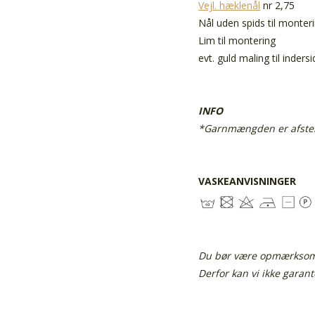
Vejl. hæklenål
nr 2,75
Nål uden spids til monter
Lim til montering
evt. guld maling til inder
INFO
*Garnmængden er afstemt
VASKEANVISNINGER
Du bør være opmærksom p
Derfor kan vi ikke garan