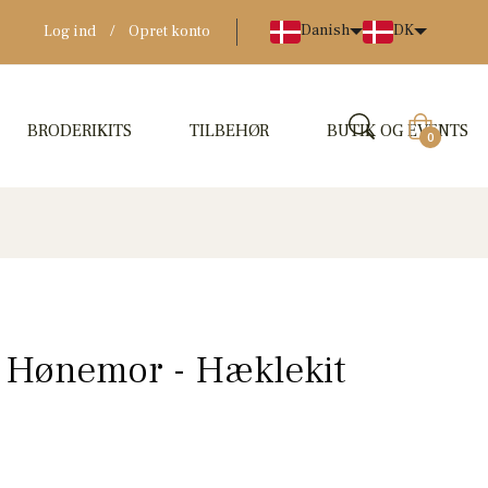
Danish
DK
Log ind
/
Opret konto
BRODERIKITS
TILBEHØR
BUTIK OG EVENTS
Indkøbskur
0
, Hønemor - Hæklekit