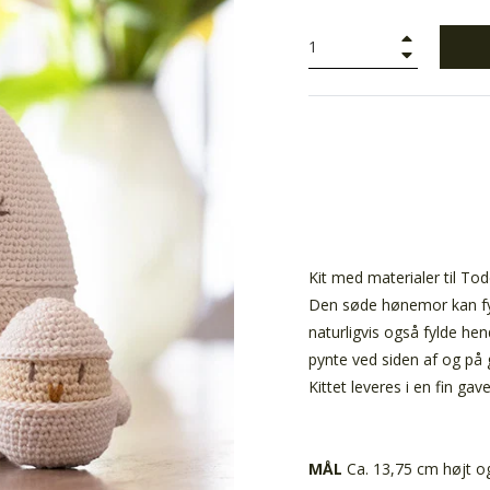
+
−
Kit med materialer til Tod
Den søde hønemor kan fy
naturligvis også fylde h
pynte ved siden af og på 
Kittet leveres i en fin ga
MÅL
Ca. 13,75 cm højt og