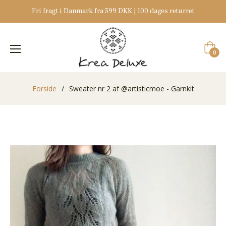
Fri fragt i Danmark fra 599 DKK | 100 dages returret
Indkøb
0
Forside
/
Sweater nr 2 af @artisticmoe - Garnkit