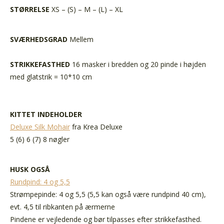
STØRRELSE
XS – (S) – M – (L) – XL
SVÆRHEDSGRAD
Mellem
STRIKKEFASTHED
16 masker i bredden og 20 pinde i højden
med glatstrik = 10*10 cm
KITTET INDEHOLDER
Deluxe Silk Mohair
fra Krea Deluxe
5 (6) 6 (7) 8 nøgler
HUSK OGSÅ
Rundpind: 4 og 5,5
Strømpepinde: 4 og 5,5 (5,5 kan også være rundpind 40 cm),
evt. 4,5 til ribkanten på ærmerne
Pindene er vejledende og bør tilpasses efter strikkefasthed.