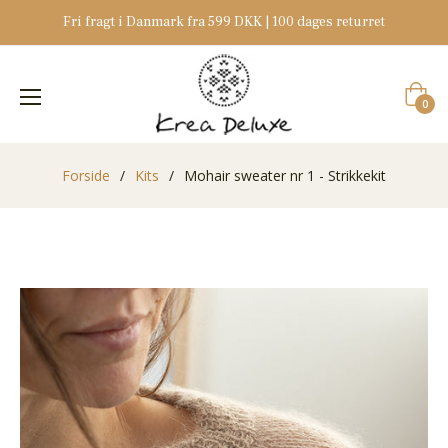
Fri fragt i Danmark fra 599 DKK | 100 dages returret
Indkøb
0
Forside
/
Kits
/
Mohair sweater nr 1 - Strikkekit