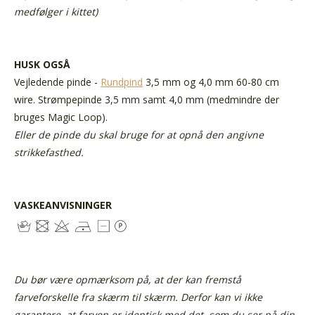
medfølger i kittet)
HUSK OGSÅ
Vejledende pinde
-
Rundpind
3,5 mm og 4,0 mm 60-80 cm
wire. Strømpepinde 3,5 mm samt 4,0 mm (medmindre der
bruges Magic Loop).
Eller de pinde du skal bruge for at opnå den angivne
strikkefasthed.
VASKEANVISNINGER
Du bør være opmærksom på, at der kan fremstå
farveforskelle fra skærm til skærm. Derfor kan vi ikke
garantere, at farven er identisk med det, som du ser på din