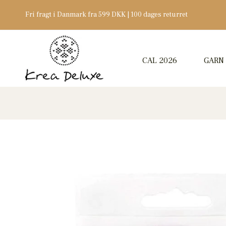
Fri fragt i Danmark fra 599 DKK | 100 dages returret
CAL 2026
GARN