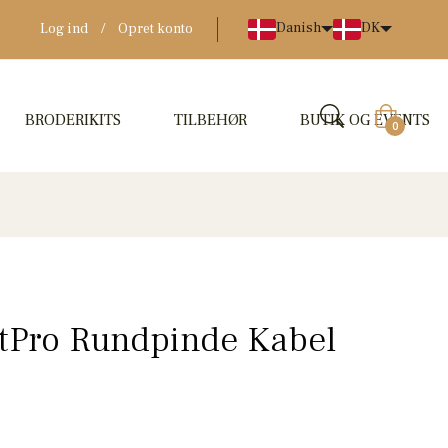
Danish
DK
Log ind
/
Opret konto
BRODERIKITS
TILBEHØR
BUTIK OG EVENTS
Indkøbskur
0
itPro Rundpinde Kabel