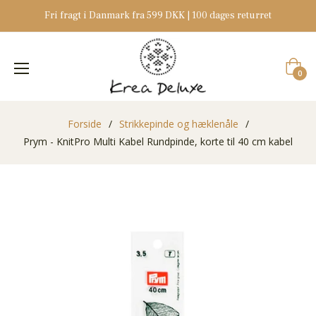
Fri fragt i Danmark fra 599 DKK | 100 dages returret
Indkøb
0
Forside
/
Strikkepinde og hæklenåle
/
Prym - KnitPro Multi Kabel Rundpinde, korte til 40 cm kabel