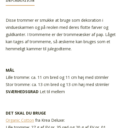
INFORMATION
Disse trommer er smukke at bruge som dekoration i
vindueskarmen og på reolen med deres flotte farver og
guldkanter. I trommerne er der trommeæsker af pap. Låget
kan tages af trommerne, så æskerne kan bruges som et
hemmeligt kammer til julegodterne.
MÅL
Lille tromme: ca. 11 cm bred og 11 cm høj med strimler
Stor tromme: ca. 13 cm bred og 13 cm høj med strimler
SVÆRHEDSGRAD
Let til mellem
DET SKAL DU BRUGE
Organic Cotton
fra Krea Deluxe:
Lille tromme: 27 g af FV nr. 35 rød og 20 g af FV nr. 01