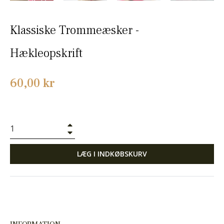
Klassiske Trommeæsker -
Hækleopskrift
Normalpris
60,00 kr
+
−
LÆG I INDKØBSKURV