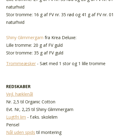
naturhvid
Stor tromme: 16 g af FV nr. 35 rød og 41 g af FV nr. 01
naturhvid
Shiny Glimmergarn
fra Krea Deluxe:
Lille tromme: 20 g af FV guld
Stor tromme: 35 g af FV guld
Trommeæsker
- Sæt med 1 stor og 1 lille tromme
REDSKABER
Vejl. hæklenål
Nr. 2,5 til Organic Cotton
Evt. Nr, 2,25 til Shiny Glimmergarn
Lugtfri lim
- f.eks. skolelim
Pensel
Nål uden spids
til montering