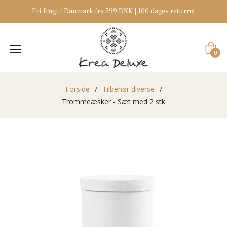
Fri fragt i Danmark fra 599 DKK | 100 dages returret
Indkøb
0
Forside
/
Tilbehør diverse
/
Trommeæsker - Sæt med 2 stk