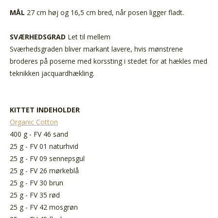
MÅL
27 cm høj og 16,5 cm bred, når posen ligger fladt.
SVÆRHEDSGRAD
Let til mellem
Sværhedsgraden bliver markant lavere, hvis mønstrene
broderes på poserne med korssting i stedet for at hækles med
teknikken jacquardhækling.
KITTET INDEHOLDER
Organic Cotton
400 g - FV 46 sand
25 g - FV 01 naturhvid
25 g - FV 09 sennepsgul
25 g - FV 26 mørkeblå
25 g - FV 30 brun
25 g - FV 35 rød
25 g - FV 42 mosgrøn