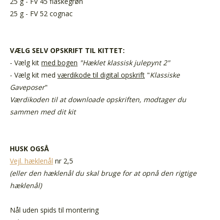
25 g - FV 45 flaskegrøn
25 g - FV 52 cognac
VÆLG SELV O
PSKRIFT TIL KITTET:
- Vælg kit
med bogen
"Hæklet klassisk julepynt 2"
- Vælg kit med
værdikode til digital opskrift
"
Klassiske
Gaveposer
"
Værdikoden til at downloade opskriften,
modtager du
sammen med dit kit
HUSK OGSÅ
Vejl.
hæklenål
nr 2,5
(eller den hæklenål du skal bruge for at opnå den rigtige
hæklenål)
Nål uden spids
til montering