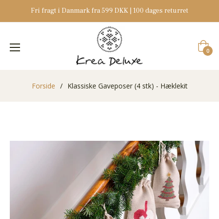
Fri fragt i Danmark fra 599 DKK | 100 dages returret
Indkøb
0
Forside
/
Klassiske Gaveposer (4 stk) - Hæklekit