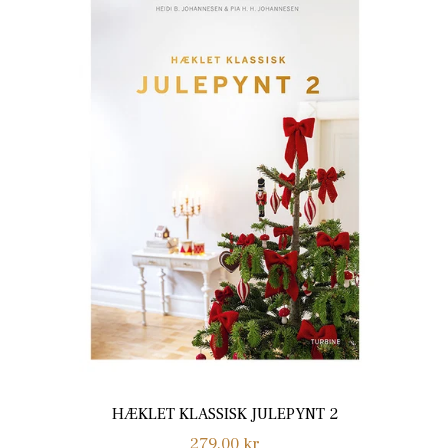
HÆKLET KLASSISK JULEPYNT 2
Normalpris
279,00 kr