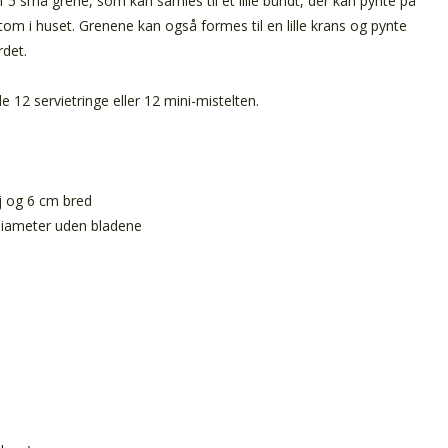
f 5 små grene, som kan samles til et lille bundt, der kan pynte på
m i huset. Grenene kan også formes til en lille krans og pynte
rdet.
 12 servietringe eller 12 mini-mistelten.
j og 6 cm bred
 diameter uden bladene