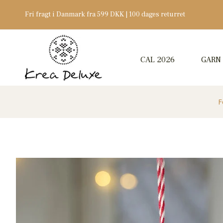
Fri fragt i Danmark fra 599 DKK | 100 dages returret
CAL 2026
GARN
F