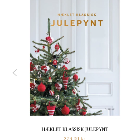
HÆKLET KLASSISK JULEPYNT
Normalpris
279,00 kr