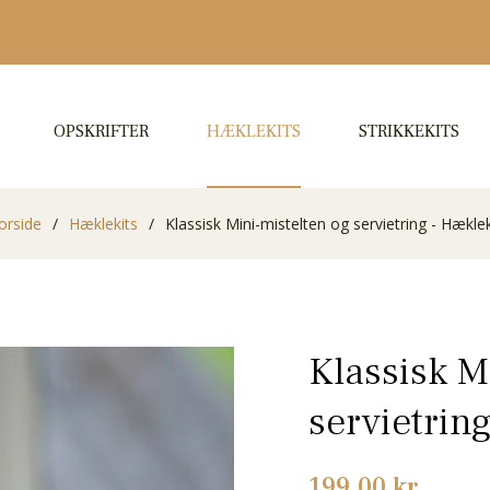
OPSKRIFTER
HÆKLEKITS
STRIKKEKITS
orside
/
Hæklekits
/
Klassisk Mini-mistelten og servietring - Hæklek
Klassisk M
servietrin
Normalpris
199,00 kr