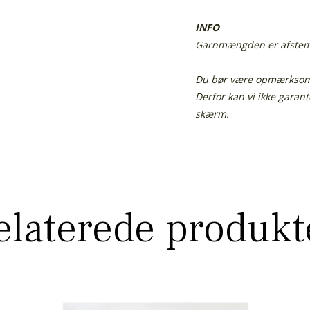
INFO
Garnmængden er afstemt 
Du bør være opmærksom p
Derfor kan vi ikke garan
skærm.
elaterede produkt