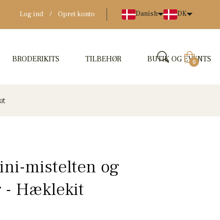
Danish
DK
Log ind
/
Opret konto
BRODERIKITS
TILBEHØR
BUTIK OG EVENTS
Indkøbskur
0
it
ini-mistelten og
g - Hæklekit