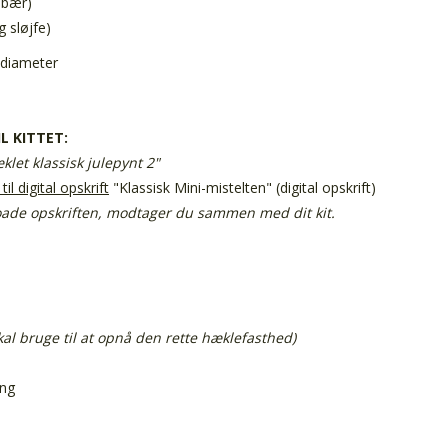
l bær)
g sløjfe)
i diameter
IL KITTET:
klet klassisk julepynt 2"
il digital opskrift
"Klassisk Mini-mistelten" (digital opskrift)
ade opskriften,
modtager du sammen med dit kit.
kal bruge til at opnå den rette hæklefasthed)
ing