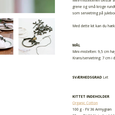
Mini-misteltenen består a
grene og små kroge rundto
som servietring på julebo
Med dette kit kan du hækle
MÅL
Mini-mistelten: 9,5 cm hø
Krans/servietring: 7 cm i
SVÆRHEDSGRAD
Let
KITTET INDEHOLDER
Organic Cotton
100 g - FV 36 Armygrøn