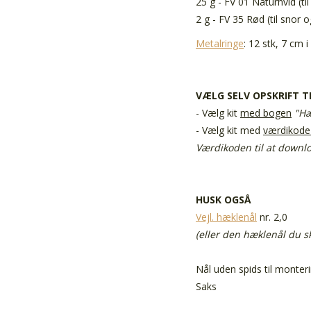
25 g - FV 01 Naturhvid (ti
2 g - FV 35 Rød (til snor o
Metalringe
: 12 stk, 7 cm 
VÆLG SELV O
PSKRIFT T
- Vælg kit
med bogen
"Hæ
- Vælg kit med
værdikode t
Værdikoden til at downlo
HUSK OGSÅ
Vejl. hæklenål
nr. 2,0
(eller den hæklenål du s
Nål uden spids til monter
Saks