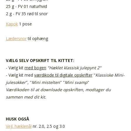
25 g - FV 01 naturhvid
2 g - FV 35 rød til snor
Kapok
1 pose
Lædersnor
til ophæng
VÆLG SELV O
PSKRIFT TIL KITTET:
- Vælg kit
med bogen
"Hæklet klassisk julepynt 2"
- Vælg kit med
værdikode til digitale opskrifter
"
Klassiske Mini-
julesokker
", "
Mini mistelten
" "
Mini svamp
"
Værdikoden til at downloade opskriften,
modtager du
sammen med dit kit.
HUSK OGSÅ
Vejl. hæklenål
nr. 2.0, 2.5 og 3.0